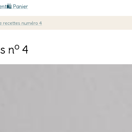
ent
🛍️ Panier
e recettes numéro 4
o
s n
4