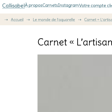
Callisabel
À propos
Carnets
Instagram
Votre compte cli
⇢
Accueil
⇢
Le monde de l’aquarelle
⇢
Carnet « L’arti
Carnet « L’artisan