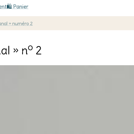
ent
🛍️ Panier
sanal » numéro 2
o
al » n
2