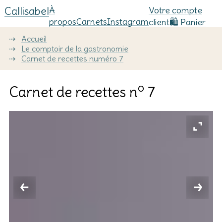
Callisabel
À
Votre compte
propos
Carnets
Instagram
client
🛍️ Panier
⇢
Accueil
⇢
Le comptoir de la gastronomie
⇢
Carnet de recettes numéro 7
o
Carnet de recettes n
7