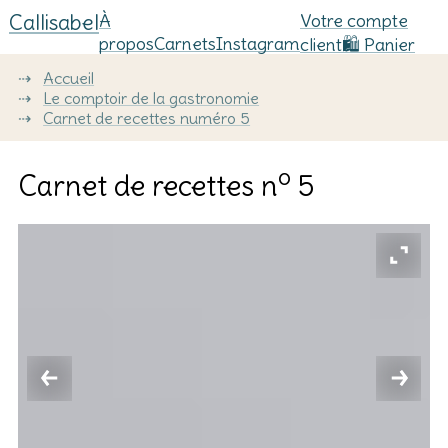
Callisabel
À
Votre compte
propos
Carnets
Instagram
client
🛍️ Panier
⇢
Accueil
⇢
Le comptoir de la gastronomie
⇢
Carnet de recettes numéro 5
o
Carnet de recettes n
5